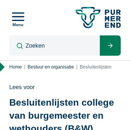
Overslaan
en
naar
Menu
de
inhoud
Zoeken
gaan
Kruimelpad
Home
Bestuur en organisatie
Besluitenlijsten
Lees voor
Besluitenlijsten college
van burgemeester en
wethouders (B&W)