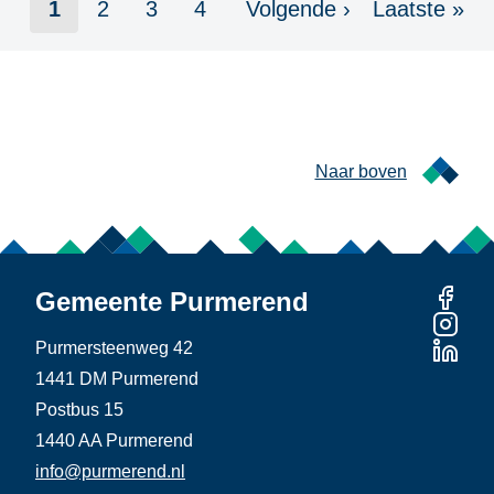
Paginering
1
2
3
4
Volgende ›
Laatste »
Pagina
Pagina
Pagina
Pagina
Volgende
Laatste
pagina
pagina
Naar boven
Gemeente Purmerend
Purmersteenweg 42
1441 DM Purmerend
Postbus 15
1440 AA Purmerend
info@purmerend.nl