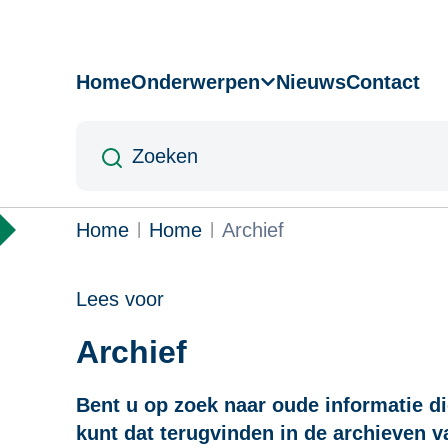
Overslaan
en
naar
Home
Onderwerpen
Nieuws
Contact
Hoofdnavigatie
de
inhoud
Zoeken
gaan
Kruimelpad
Home
Home
Archief
Lees voor
Archief
Bent u op zoek naar oude informatie d
kunt dat terugvinden in de archieven 