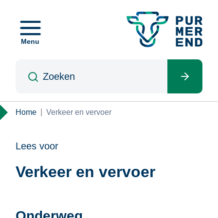
Overslaan
en
naar
Menu
de
inhoud
Zoeken
gaan
Kruimelpad
Home
Verkeer en vervoer
Lees voor
Verkeer en vervoer
Onderweg