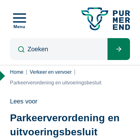
Overslaan
en
naar
Menu
de
inhoud
Zoeken
gaan
Kruimelpad
Home
Verkeer en vervoer
Parkeerverordening en uitvoeringsbesluit
Lees voor
Parkeerverordening en
uitvoeringsbesluit