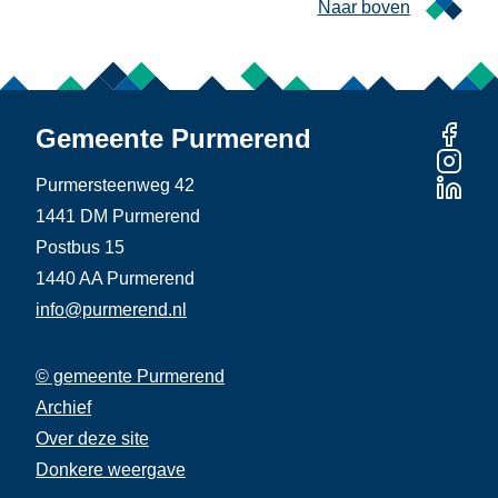
Naar boven
Gemeente Purmerend
Purmersteenweg 42
1441 DM Purmerend
Postbus 15
1440 AA Purmerend
info@purmerend.nl
© gemeente Purmerend
Linker
Archief
Rechter
Footer
Over deze site
Footer
Donkere weergave