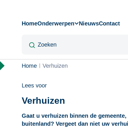
Overslaan
en
naar
Home
Onderwerpen
Nieuws
Contact
Hoofdnavigatie
de
inhoud
Zoeken
gaan
Kruimelpad
Home
Verhuizen
Lees voor
Verhuizen
Gaat u verhuizen binnen de gemeente,
buitenland? Vergeet dan niet uw verhui