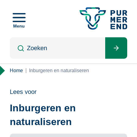
Overslaan
en
naar
Menu
de
inhoud
Zoeken
gaan
Kruimelpad
Home
Inburgeren en naturaliseren
Lees voor
Inburgeren en
naturaliseren