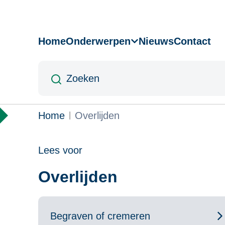
Overslaan
en
naar
Home
Onderwerpen
Nieuws
Contact
Hoofdnavigatie
de
inhoud
Zoeken
gaan
Kruimelpad
Home
Overlijden
Lees voor
Overlijden
Begraven of cremeren