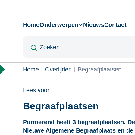
Overslaan
en
naar
Home
Onderwerpen
Nieuws
Contact
Hoofdnavigatie
de
inhoud
Zoeken
gaan
Kruimelpad
Home
Overlijden
Begraafplaatsen
Lees voor
Begraafplaatsen
Purmerend heeft 3 begraafplaatsen. D
Nieuwe Algemene Begraafplaats en de k