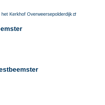
n het
Kerkhof Overweersepolderdijk
eemster
Westbeemster