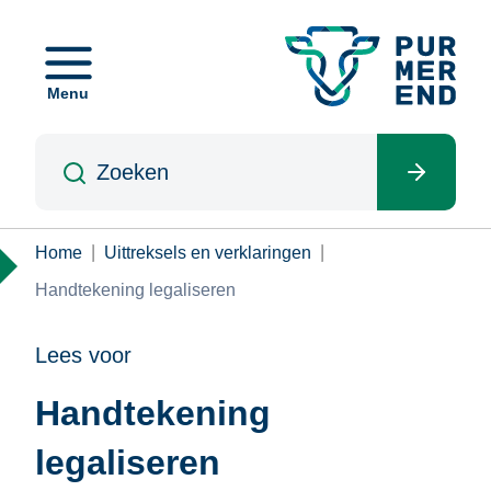
Overslaan
en
naar
Menu
de
inhoud
Zoeken
gaan
Kruimelpad
Home
Uittreksels en verklaringen
Handtekening legaliseren
Lees voor
Handtekening
legaliseren