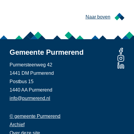
Naar boven
Gemeente Purmerend
Purmersteenweg 42
1441 DM Purmerend
Postbus 15
1440 AA Purmerend
info@purmerend.nl
© gemeente Purmerend
Linker
Archief
Rechter
Footer
Over deze site