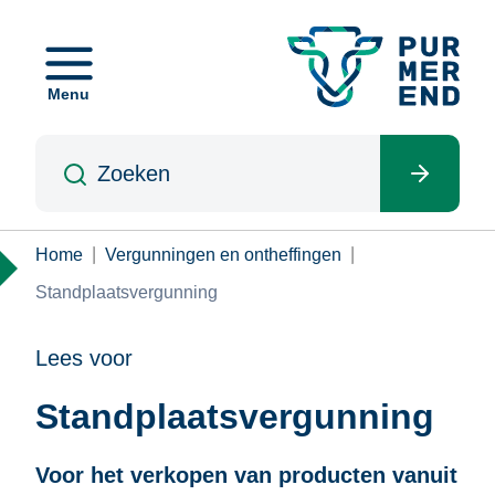
Overslaan
en
naar
Menu
de
inhoud
Zoeken
gaan
Kruimelpad
Home
Vergunningen en ontheffingen
Standplaatsvergunning
Lees voor
Standplaatsvergunning
Voor het verkopen van producten vanuit