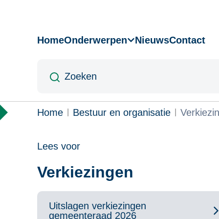
Overslaan
en
naar
Home
Onderwerpen
Nieuws
Contact
Hoofdnavigatie
de
inhoud
Zoeken
gaan
Kruimelpad
Home
Bestuur en organisatie
Verkiezi
Lees voor
Verkiezingen
Uitslagen verkiezingen
gemeenteraad 2026