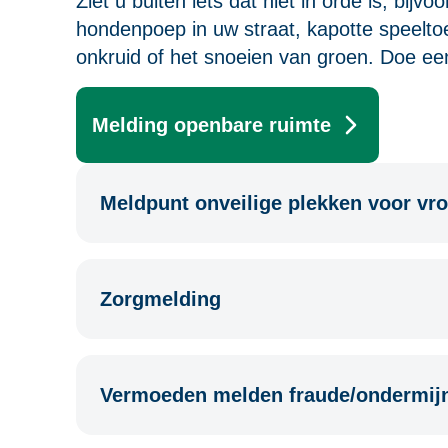
Ziet u buiten iets dat niet in orde is, bijv
hondenpoep in uw straat, kapotte speeltoes
onkruid of het snoeien van groen. Doe e
Melding openbare ruimte
Meldpunt onveilige plekken voor vr
Zorgmelding
Vermoeden melden fraude/ondermij