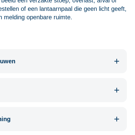
oorbeeld een verzakte stoep, overlast, afval of
tellen of een lantaarnpaal die geen licht geeft,
en melding openbare ruimte.
ouwen
ning