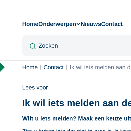
Overslaan
en
naar
Home
Onderwerpen
Nieuws
Contact
Hoofdnavigatie
de
inhoud
Zoeken
gaan
Kruimelpad
Home
Contact
Ik wil iets melden aan
Lees voor
Ik wil iets melden aan 
Wilt u iets melden? Maak een keuze u