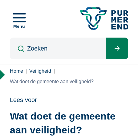
Overslaan
en
naar
Menu
de
inhoud
Zoeken
gaan
Kruimelpad
Home
Veiligheid
Wat doet de gemeente aan veiligheid?
Lees voor
Wat doet de gemeente
aan veiligheid?