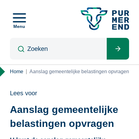
Overslaan
en
naar
Menu
de
inhoud
Zoeken
gaan
Kruimelpad
Home
Aanslag gemeentelijke belastingen opvragen
Lees voor
Aanslag gemeentelijke
belastingen opvragen