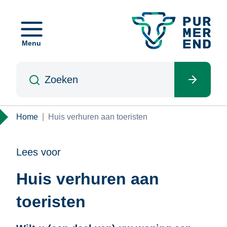
Overslaan
en
naar
Menu
de
inhoud
Zoeken
gaan
Kruimelpad
Home
Huis verhuren aan toeristen
Lees voor
Huis verhuren aan
toeristen