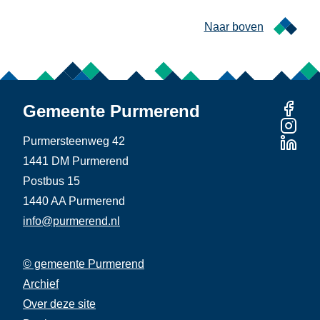
Naar boven
Gemeente Purmerend
Purmersteenweg 42
1441 DM Purmerend
Postbus 15
1440 AA Purmerend
info@purmerend.nl
© gemeente Purmerend
Linker
Archief
Rechter
Footer
Over deze site
Footer