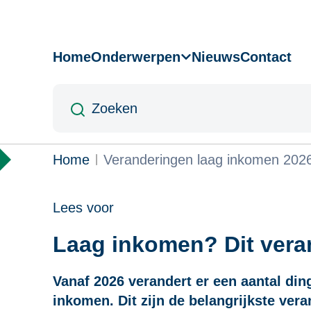
Overslaan
en
naar
Home
Onderwerpen
Nieuws
Contact
Hoofdnavigatie
de
inhoud
Zoeken
gaan
Kruimelpad
Home
Veranderingen laag inkomen 202
Lees voor
Laag inkomen? Dit veran
Vanaf 2026 verandert er een aantal di
inkomen. Dit zijn de belangrijkste ver