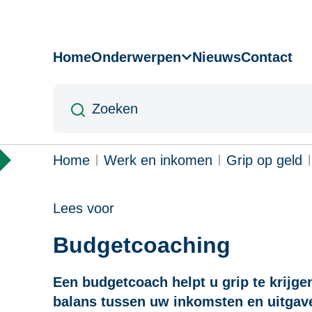
Overslaan
en
naar
Home
Onderwerpen
Nieuws
Contact
Hoofdnavigatie
de
inhoud
Zoeken
gaan
Kruimelpad
Home
Werk en inkomen
Grip op geld
Lees voor
Budgetcoaching
Een budgetcoach helpt u grip te krijg
balans tussen uw inkomsten en uitgav