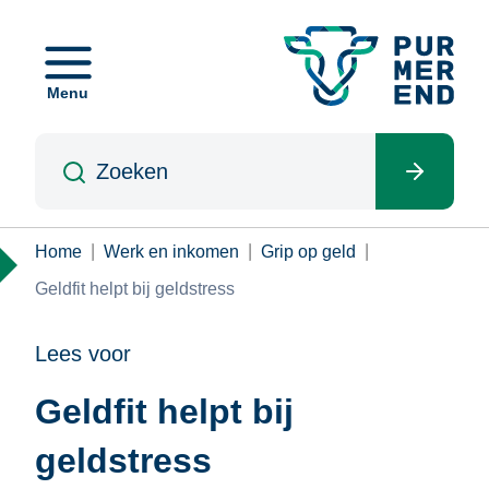
Overslaan
en
naar
Menu
de
inhoud
Zoeken
gaan
Kruimelpad
Home
Werk en inkomen
Grip op geld
Geldfit helpt bij geldstress
Lees voor
Geldfit helpt bij
geldstress