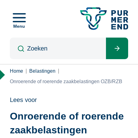
Overslaan
en
naar
Menu
de
inhoud
Zoeken
gaan
Kruimelpad
Home
Belastingen
Onroerende of roerende zaakbelastingen OZB/RZB
Lees voor
Onroerende of roerende
zaakbelastingen