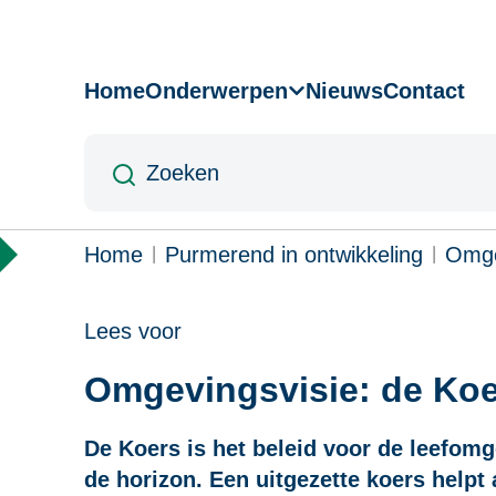
Overslaan
en
naar
Home
Onderwerpen
Nieuws
Contact
Hoofdnavigatie
de
inhoud
Zoeken
gaan
Kruimelpad
Home
Purmerend in ontwikkeling
Omge
Lees voor
Omgevingsvisie: de Ko
De Koers is het beleid voor de leefomg
de horizon. Een uitgezette koers helpt