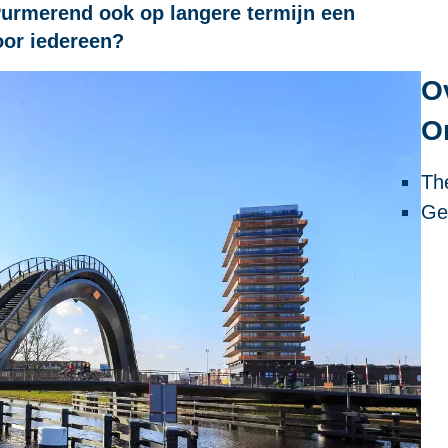
urmerend ook op langere termijn een
oor iedereen?
O
O
Th
Ge