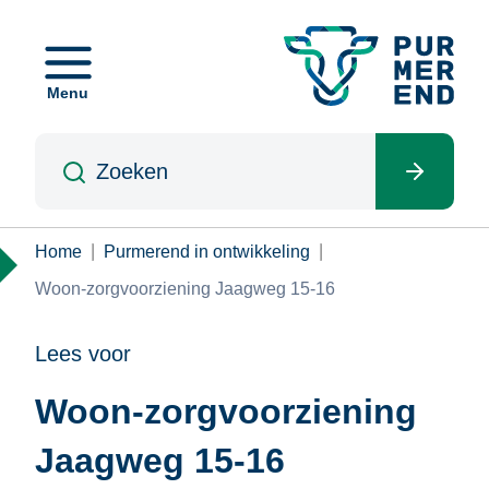
Overslaan
en
naar
Menu
de
inhoud
Zoeken
gaan
Kruimelpad
Home
Purmerend in ontwikkeling
Woon-zorgvoorziening Jaagweg 15-16
Lees voor
Woon-zorgvoorziening
Jaagweg 15-16