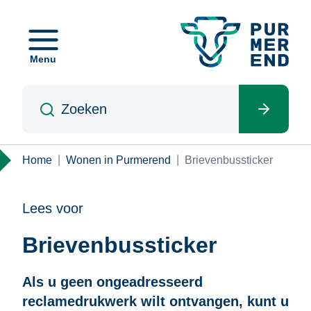
Overslaan
en
naar
Menu
de
inhoud
Zoeken
gaan
Kruimelpad
Home
Wonen in Purmerend
Brievenbussticker
Lees voor
Brievenbussticker
Als u geen ongeadresseerd
reclamedrukwerk wilt ontvangen, kunt u