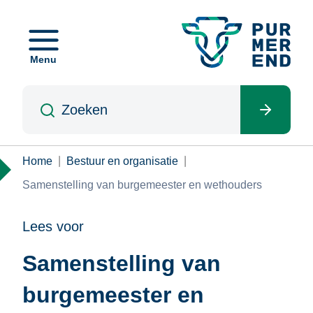
Overslaan
en
naar
Menu
de
inhoud
Zoeken
gaan
Kruimelpad
Home
Bestuur en organisatie
Samenstelling van burgemeester en wethouders
Lees voor
Samenstelling van
burgemeester en