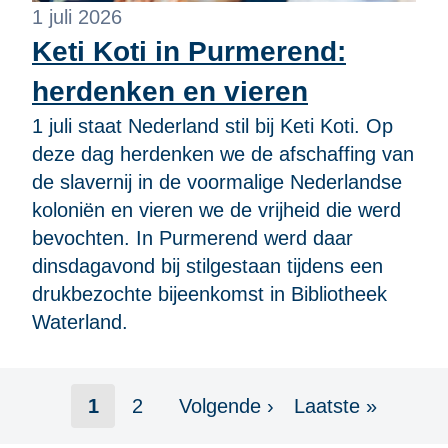
1 juli 2026
Keti Koti in Purmerend:
herdenken en vieren
1 juli staat Nederland stil bij Keti Koti. Op
deze dag herdenken we de afschaffing van
de slavernij in de voormalige Nederlandse
koloniën en vieren we de vrijheid die werd
bevochten. In Purmerend werd daar
dinsdagavond bij stilgestaan tijdens een
drukbezochte bijeenkomst in Bibliotheek
Waterland.
Paginering
1
2
Volgende ›
Laatste »
Pagina
Pagina
Volgende
Laatste
pagina
pagina