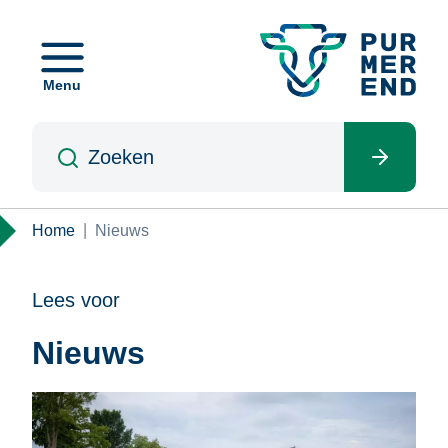
Overslaan
en
naar
Menu
de
inhoud
Zoeken
gaan
Kruimelpad
Home
Nieuws
Lees voor
Nieuws