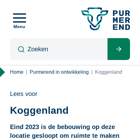
Overslaan
en
naar
Menu
de
inhoud
Zoeken
gaan
Kruimelpad
Home
Purmerend in ontwikkeling
Koggenland
Lees voor
Koggenland
Eind 2023 is de bebouwing op deze
locatie gesloopt om ruimte te maken