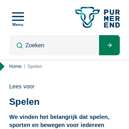
Overslaan
en
naar
Menu
de
inhoud
Zoeken
gaan
Kruimelpad
Home
Spelen
Lees voor
Spelen
We vinden het belangrijk dat spelen,
sporten en bewegen voor iedereen